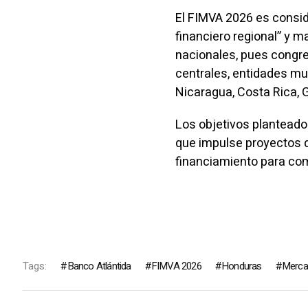
El FIMVA 2026 es consid
financiero regional” y 
nacionales, pues congr
centrales, entidades mul
Nicaragua, Costa Rica,
Los objetivos planteados
que impulse proyectos d
financiamiento para com
Tags:
Banco Atlántida
FIMVA 2026
Honduras
Mercad