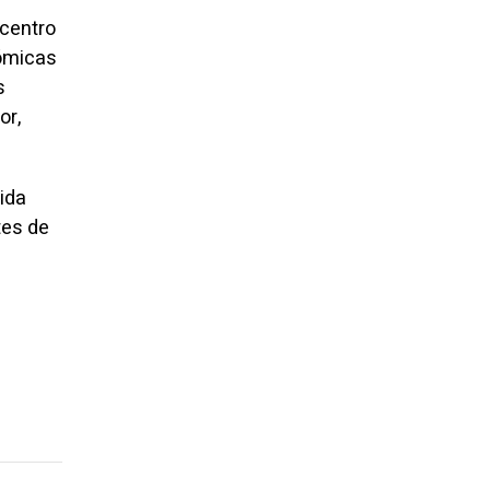
icentro
nómicas
s
or,
ida
tes de