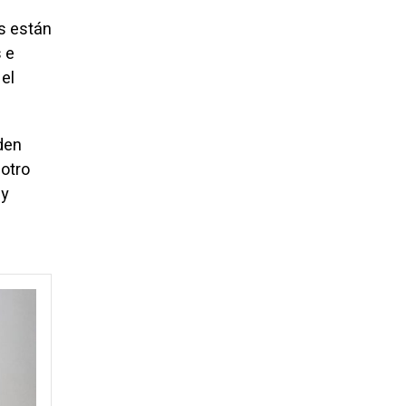
es están
 e
el
den
 otro
 y