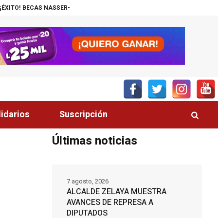
NASSER-UNITEC ALCANZA MIL JÓVENES BENEFICIADOS
¡INSÓLITO! CAN
lidarios
Suscripción
Últimas noticias
7 agosto, 2026
ALCALDE ZELAYA MUESTRA
AVANCES DE REPRESA A
DIPUTADOS