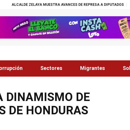
ZELAYA MUESTRA AVANCES DE REPRESA A DIPUTADOS
¡ÉXITO! BECAS 
orrupción
Sectores
Migrantes
So
A DINAMISMO DE
S DE HONDURAS