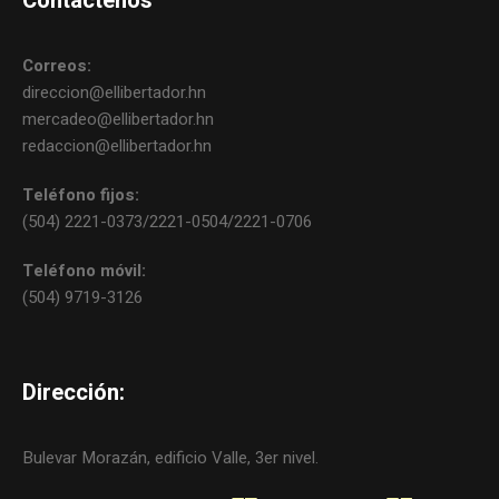
Contáctenos
Correos:
direccion@ellibertador.hn
mercadeo@ellibertador.hn
redaccion@ellibertador.hn
Teléfono fijos:
(504) 2221-0373/2221-0504/2221-0706
Teléfono móvil:
(504) 9719-3126
Dirección:
Bulevar Morazán, edificio Valle, 3er nivel.