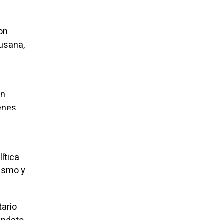
con
Susana,
en
ienes
ítica
uismo y
tario