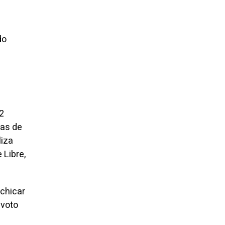
do
2
cas de
liza
 Libre,
achicar
 voto