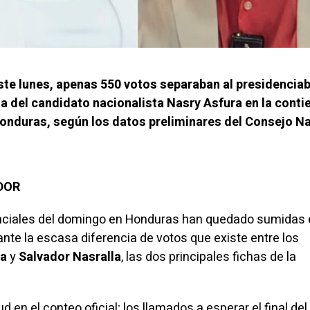
ste lunes, apenas 550 votos separaban al presidenciab
la del candidato nacionalista Nasry Asfura en la conti
Honduras, según los datos preliminares del Consejo N
ADOR
ciales del domingo en Honduras han quedado sumidas 
nte la escasa diferencia de votos que existe entre los
ra
y
Salvador Nasralla
, las dos principales fichas de la
ud en el conteo oficial; los llamados a esperar el final del