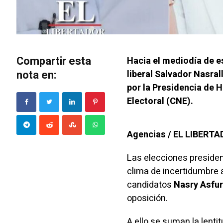
Compartir esta
Hacia el mediodía de e
nota en:
liberal Salvador Nasral
por la Presidencia de 
Electoral (CNE).
Agencias / EL LIBERT
Las
elecciones
presiden
clima de incertidumbre a
candidatos
Nasry Asfu
oposición.
A ello se suman la lentit