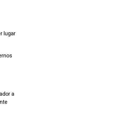
r lugar
nernos
nador a
ente