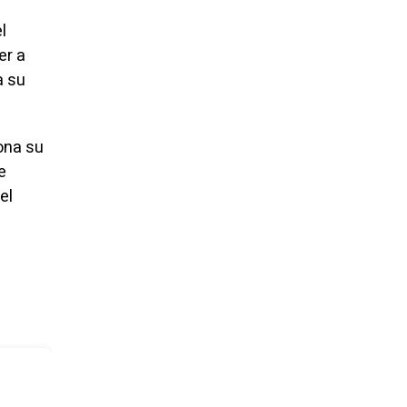
l
er a
a su
ona su
e
el