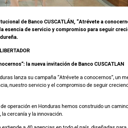
itucional de Banco CUSCATLÁN, “Atrévete a conocern
 la esencia de servicio y compromiso para seguir crec
ndureña.
L LIBERTADOR
onocernos”: la nueva invitación de Banco CUSCATLAN
ras lanza su campaña “Atrévete a conocernos”, un m
ncia, nuestro servicio y el compromiso de seguir crecien
 de operación en Honduras hemos construido un camino 
 la cercanía y la innovación.
 extiende a 40 agencias en todo el país, diseñadas para