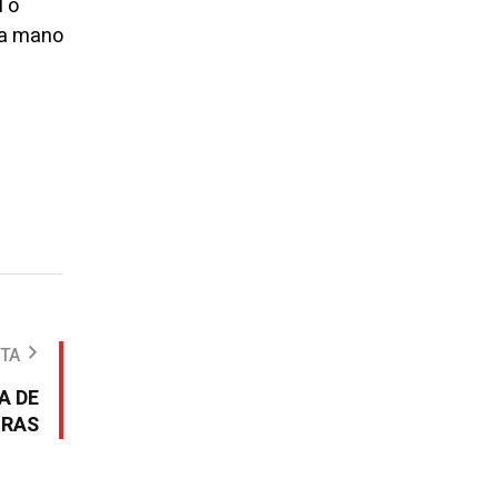
l o
ra mano
OTA
A DE
URAS