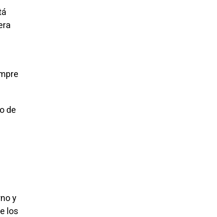
tá
era
empre
io de
no y
e los