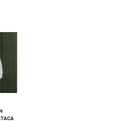
N
STACA