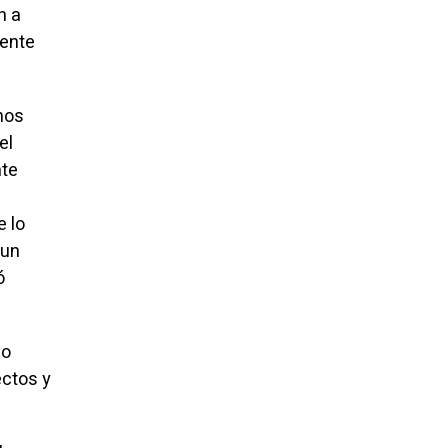
n a
rente
nos
el
te
e lo
 un
ó
lo
ctos y