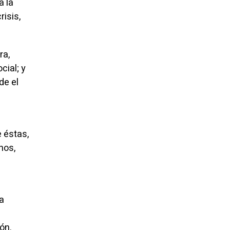
a la
risis,
ra,
cial; y
de el
 éstas,
nos,
a
ón.