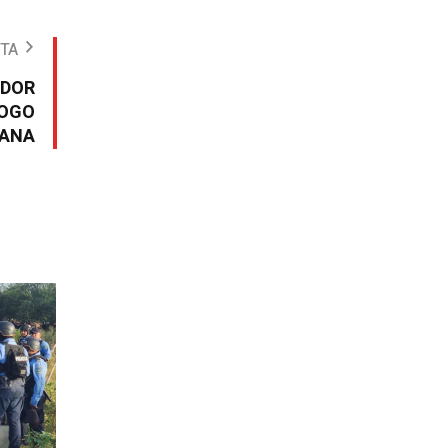
OTA
ADOR
LOGO
LANA