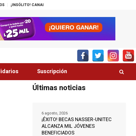
CANAL DEL GOBIERNO PROMUEVE ZEDE PRÓSPERA
MÁS DE 200 POLICÍAS
lidarios
Suscripción
Últimas noticias
6 agosto, 2026
¡ÉXITO! BECAS NASSER-UNITEC
ALCANZA MIL JÓVENES
BENEFICIADOS