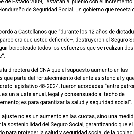
e de Estado 2009, “estafan al pueblo con el incremento 
 Hondureño de Seguridad Social. Un gobierno que receta c
ecordó a Castellanos que “durante los 12 años de dictadu
areciera que usted defiende–, destruyeron el Seguro So
uir boicoteado todos los esfuerzos que se realizan des
e”.
” a la directora del CNA que el supuesto aumento en las
que parte del fortalecimiento del ente asistencial y que
creto legislativo 48-2024, fueron acordadas “entre patro
 es un ajuste anual, legal y consensuado al techo de
remento; es para garantizar la salud y seguridad social”.
te ajuste no es un aumento en las cuotas, sino una medid
la sostenibilidad del Seguro Social, garantizando que el
 para proteger la salud y seguridad social de la poblaci