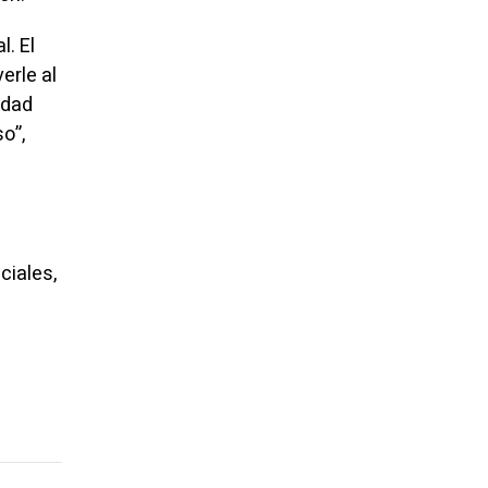
l. El
erle al
idad
o”,
ciales,