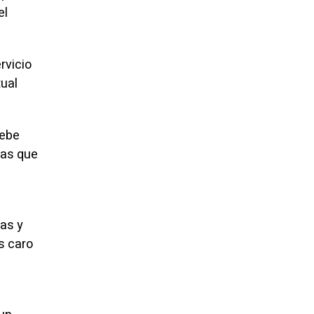
el
rvicio
tual
debe
sas que
as y
s caro