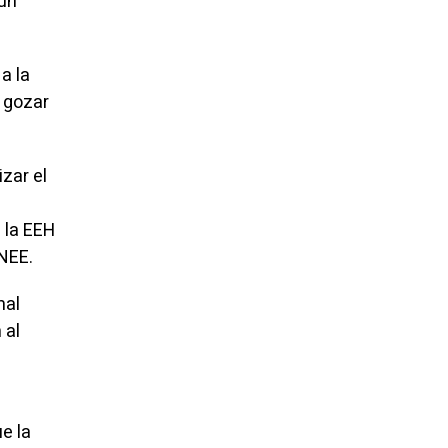
 un
a la
 gozar
izar el
 la EEH
ENEE.
mal
 al
e la