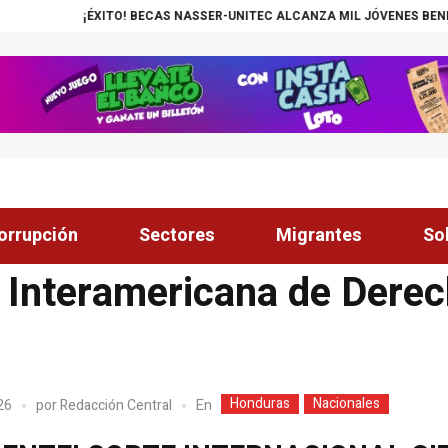
¡ÉXITO! BECAS NASSER-UNITEC ALCANZA MIL JÓVENES BENEFICIA
orrupción
Sectores
Migrantes
So
 Interamericana de Der
Honduras
Nacionales
En
026
por
Redacción Central