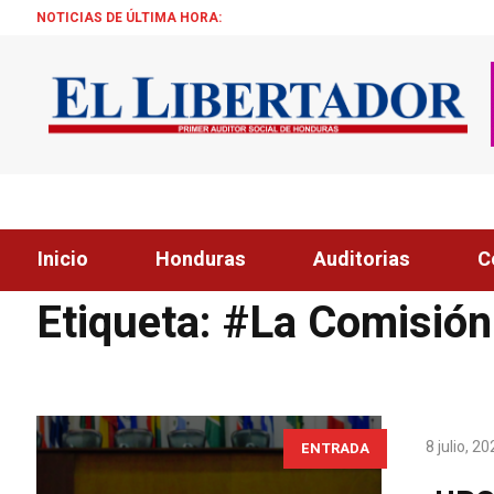
NOTICIAS DE ÚLTIMA HORA:
Inicio
Honduras
Auditorias
C
Home
»
#La Comisión Interamericana de Derechos Humanos
Etiqueta:
#La Comisión
8 julio, 2
ENTRADA