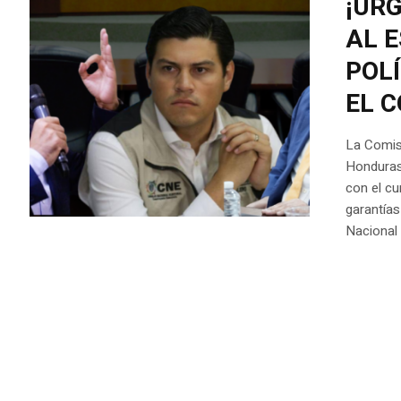
¡UR
AL 
POL
EL 
La Comis
Honduras
con el cu
garantías
Nacional 