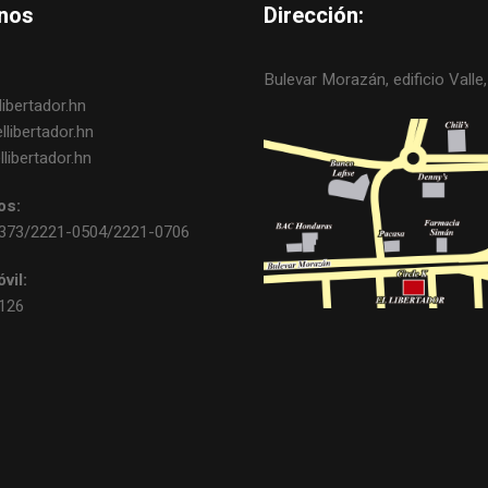
nos
Dirección:
Bulevar Morazán, edificio Valle, 
ibertador.hn
libertador.hn
libertador.hn
os:
0373/2221-0504/2221-0706
vil:
3126