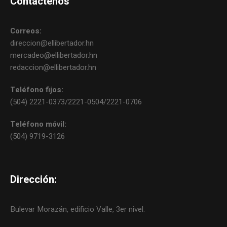
Contáctenos
Correos:
direccion@ellibertador.hn
mercadeo@ellibertador.hn
redaccion@ellibertador.hn
Teléfono fijos:
(504) 2221-0373/2221-0504/2221-0706
Teléfono móvil:
(504) 9719-3126
Dirección:
Bulevar Morazán, edificio Valle, 3er nivel.