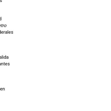
es
d
tro
derales
alida
rantes
 en