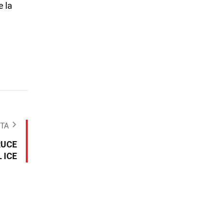
e la
OTA
RUCE
 ICE