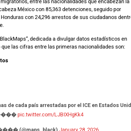
migratorios, entre las nacionalidades que encabezan la 
encabeza México con 85,363 detenciones, seguido por
 Honduras con 24,296 arrestos de sus ciudadanos dentr
e.
 “BlackMaps”, dedicada a divulgar datos estadísticos en
ó que las cifras entre las primeras nacionalidades son:
stos
as de cada país arrestadas por el ICE en Estados Uni
����
pic.twitter.com/LJBIXHgKk4
����️ (@maps_black)
January 28, 2026