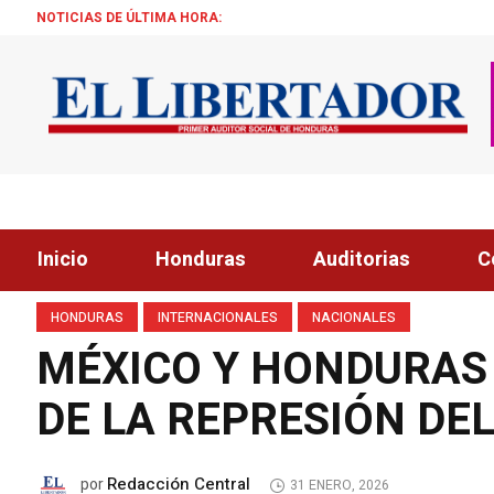
NOTICIAS DE ÚLTIMA HORA:
ALCALDE ZEL
Inicio
Honduras
Auditorias
C
HONDURAS
INTERNACIONALES
NACIONALES
MÉXICO Y HONDURAS
DE LA REPRESIÓN DEL 
Redacción Central
por
31 ENERO, 2026