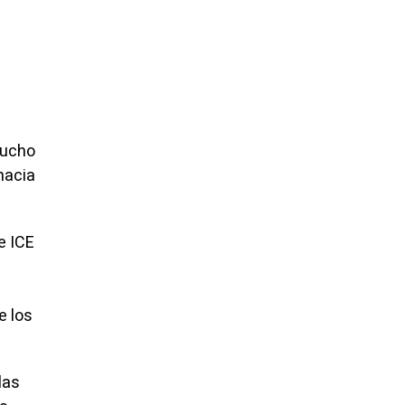
mucho
hacia
e ICE
e los
las