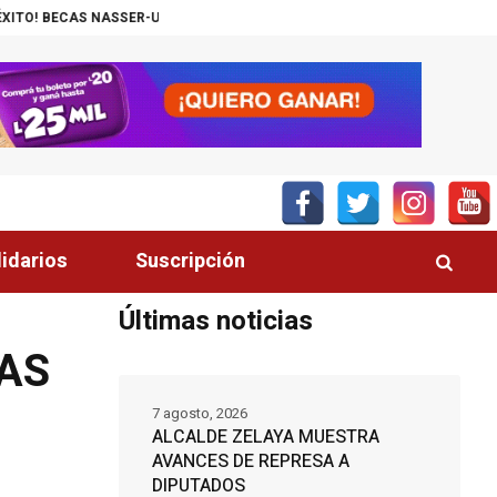
SER-UNITEC ALCANZA MIL JÓVENES BENEFICIADOS
¡INSÓLITO! CANAL 
lidarios
Suscripción
Últimas noticias
AS
7 agosto, 2026
ALCALDE ZELAYA MUESTRA
AVANCES DE REPRESA A
DIPUTADOS