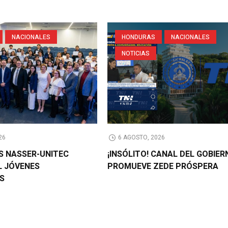
NACIONALES
HONDURAS
NACIONALES
NOTICIAS
26
6 AGOSTO, 2026
AS NASSER-UNITEC
¡INSÓLITO! CANAL DEL GOBIER
L JÓVENES
PROMUEVE ZEDE PRÓSPERA
OS