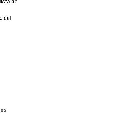
lista de
o del
dos