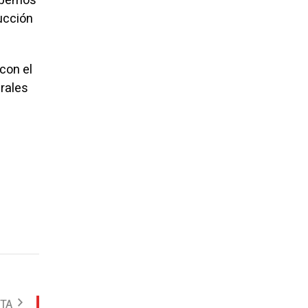
Debemos
ducción
con el
erales
OTA