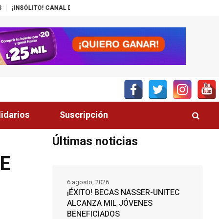
NAL DEL GOBIERNO PROMUEVE ZEDE PRÓSPERA
MÁS DE 200 POLICÍAS D
lidarios
Suscripción
Últimas noticias
E
6 agosto, 2026
¡ÉXITO! BECAS NASSER-UNITEC
ALCANZA MIL JÓVENES
BENEFICIADOS