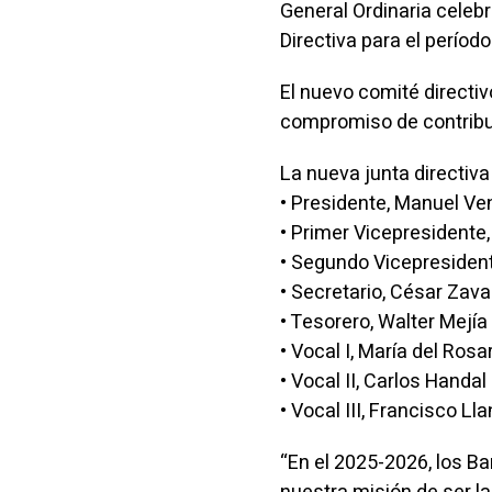
General Ordinaria celebr
Directiva para el períod
El nuevo comité directi
compromiso de contribui
La nueva junta directiv
• Presidente, Manuel V
• Primer Vicepresidente
• Segundo Vicepresident
• Secretario, César Zav
• Tesorero, Walter Mejí
• Vocal I, María del Ros
• Vocal II, Carlos Handa
• Vocal III, Francisco L
“En el 2025-2026, los 