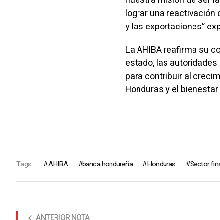
nuestra misión de ser 
lograr una reactivación 
y las exportaciones” e
La AHIBA reafirma su c
estado, las autoridades 
para contribuir al creci
Honduras y el bienestar
Tags:
AHIBA
banca hondureña
Honduras
Sector fin
ANTERIOR NOTA