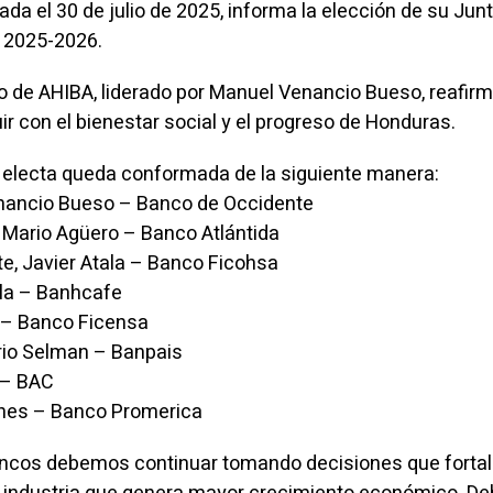
ada el 30 de julio de 2025, informa la elección de su Jun
o 2025-2026.
vo de AHIBA, liderado por Manuel Venancio Bueso, reafir
r con el bienestar social y el progreso de Honduras.
a electa queda conformada de la siguiente manera:
enancio Bueso – Banco de Occidente
, Mario Agüero – Banco Atlántida
e, Javier Atala – Banco Ficohsa
ala – Banhcafe
a – Banco Ficensa
ario Selman – Banpais
l – BAC
lanes – Banco Promerica
Bancos debemos continuar tomando decisiones que forta