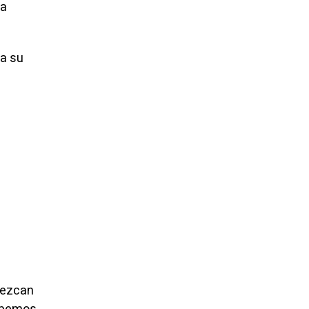
ta
ma su
lezcan