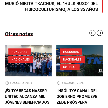
MURIÓ NIKITA TKACHUK, EL “HULK RUSO” DEL
FISICOCULTURISMO, A LOS 35 AÑOS
Otras notas
HONDURAS
HONDURAS
NACIONALES
NACIONALES
NOTICIAS
6 AGOSTO, 2026
6 AGOSTO, 2026
¡ÉXITO! BECAS NASSER-
¡INSÓLITO! CANAL DEL
UNITEC ALCANZA MIL
GOBIERNO PROMUEVE
JÓVENES BENEFICIADOS
ZEDE PRÓSPERA