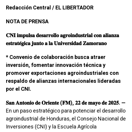
Redacción Central / EL LIBERTADOR
NOTA DE PRENSA
𝐂𝐍𝐈 𝐢𝐦𝐩𝐮𝐥𝐬𝐚 𝐝𝐞𝐬𝐚𝐫𝐫𝐨𝐥𝐥𝐨 𝐚𝐠𝐫𝐨𝐢𝐧𝐝𝐮𝐬𝐭𝐫𝐢𝐚𝐥 𝐜𝐨𝐧 𝐚𝐥𝐢𝐚𝐧𝐳𝐚
𝐞𝐬𝐭𝐫𝐚𝐭𝐞́𝐠𝐢𝐜𝐚 𝐣𝐮𝐧𝐭𝐨 𝐚 𝐥𝐚 𝐔𝐧𝐢𝐯𝐞𝐫𝐬𝐢𝐝𝐚𝐝 𝐙𝐚𝐦𝐨𝐫𝐚𝐧𝐨
* Convenio de colaboración busca atraer
inversión, fomentar innovación técnica y
promover exportaciones agroindustriales con
respaldo de alianzas internacionales lideradas
por el CNI.
𝐒𝐚𝐧 𝐀𝐧𝐭𝐨𝐧𝐢𝐨 𝐝𝐞 𝐎𝐫𝐢𝐞𝐧𝐭𝐞 (𝐅𝐌), 𝟐𝟐 𝐝𝐞 𝐦𝐚𝐲𝐨 𝐝𝐞 𝟐𝟎𝟐𝟓. —
En un paso estratégico para potenciar el desarrollo
agroindustrial de Honduras, el Consejo Nacional de
Inversiones (CNI) y la Escuela Agrícola