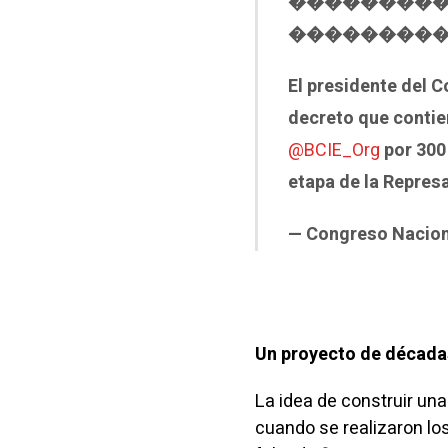
������́��
��������
El presidente del 
decreto que contie
@BCIE_Org
por 300 
etapa de la Repres
— Congreso Nacio
Un proyecto de década
La idea de construir una
cuando se realizaron lo