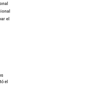
onal
cional
ar el
os
tó el