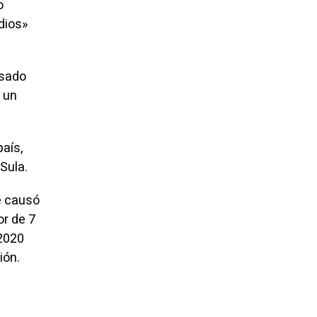
o
dios»
usado
 un
aís,
Sula.
e causó
or de 7
 2020
ión.