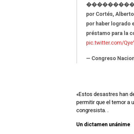
������️������ I 
por Cortés, Alberto
por haber logrado 
préstamo para la c
pic.twitter.com/Q
— Congreso Nacio
«Estos desastres han d
permitir que el temor a
congresista. .
Un dictamen unánime