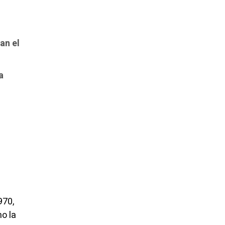
man el
a
970,
o la