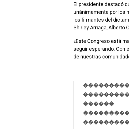
El presidente destacó q
unánimemente por los m
los firmantes del dicta
Shirley Arriaga, Alberto 
«Este Congreso está ma
seguir esperando. Con e
de nuestras comunidades
�����������
��������
������
���������
���������