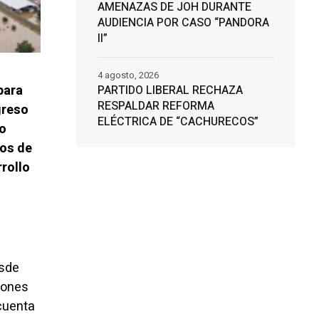
AMENAZAS DE JOH DURANTE
AUDIENCIA POR CASO “PANDORA
II”
4 agosto, 2026
para
PARTIDO LIBERAL RECHAZA
RESPALDAR REFORMA
greso
ELÉCTRICA DE “CACHURECOS”
do
ios de
rrollo
esde
iones
 cuenta