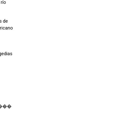
río
s de
ricano
agedias
���