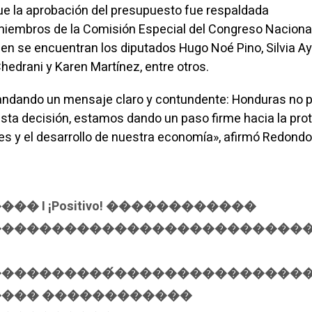
ue la aprobación del presupuesto fue respaldada
iembros de la Comisión Especial del Congreso Nacional
men se encuentran los diputados Hugo Noé Pino, Silvia Ay
Chedrani y Karen Martínez, entre otros.
ndando un mensaje claro y contundente: Honduras no 
sta decisión, estamos dando un paso firme hacia la pro
 y el desarrollo de nuestra economía», afirmó Redondo
� I ¡Positivo! ������������
�������������������������
���������́���������������
��� ������������