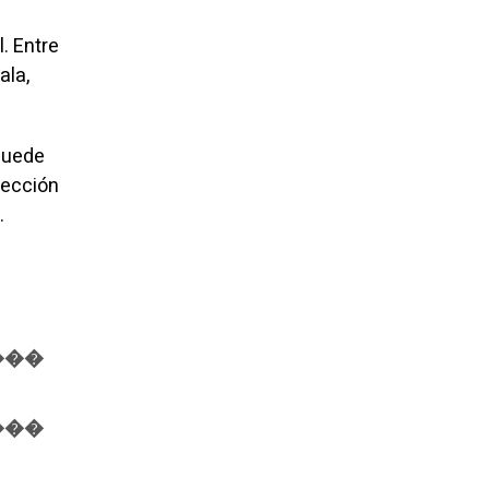
. Entre
ala,
puede
tección
.
���
���