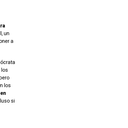
ra
, un
oner a
mócrata
 los
 pero
n los
hen
luso si