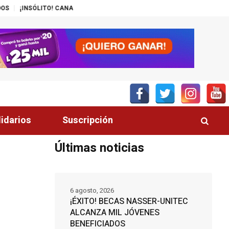
ANAL DEL GOBIERNO PROMUEVE ZEDE PRÓSPERA
MÁS DE 200 POLICÍAS
lidarios
Suscripción
Últimas noticias
6 agosto, 2026
¡ÉXITO! BECAS NASSER-UNITEC
ALCANZA MIL JÓVENES
BENEFICIADOS