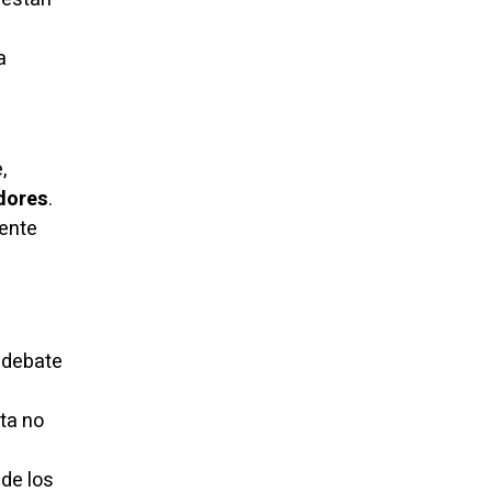
a
,
adores
.
dente
 debate
ta no
 de los