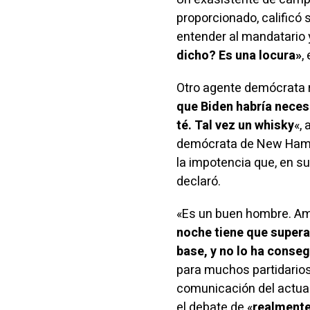
proporcionado,
calificó
s
entender al mandatario 
dicho? Es una locura»
,
Otro agente demócrata r
que Biden habría neces
té. Tal vez un whisky
«,
demócrata de New Hamps
la impotencia que, en su
declaró.
«Es un buen hombre. Ama
noche tiene que superar
base, y no lo ha conse
para muchos partidarios
comunicación del actual
el debate de «
realment