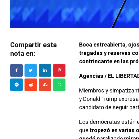
Compartir esta
Boca entreabierta, ojo
nota en:
tragadas y reservas co
contrincante en las p
Agencias / EL LIBERT
Miembros y simpatizante
y Donald Trump expresan
candidato de seguir part
Los demócratas están en
que
tropezó en varias o
quedó
paralizado
miran