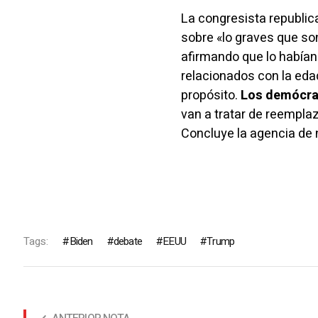
La congresista republic
sobre «lo graves que so
afirmando que lo habían
relacionados con la edad
propósito.
Los demócrat
van a tratar de reempla
Concluye la agencia de n
Tags:
Biden
debate
EEUU
Trump