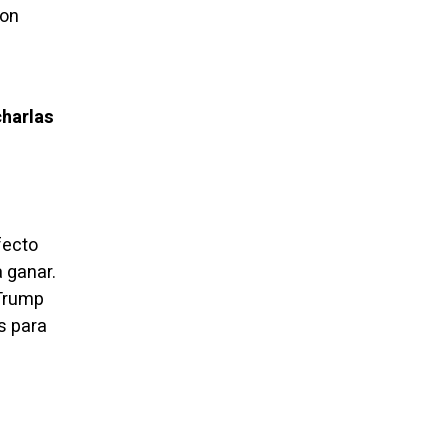
con
charlas
fecto
 ganar.
 Trump
s para