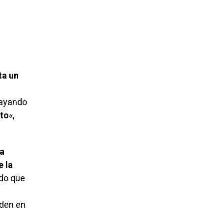
ta un
rayando
ito
«,
ta
e la
do que
iden en