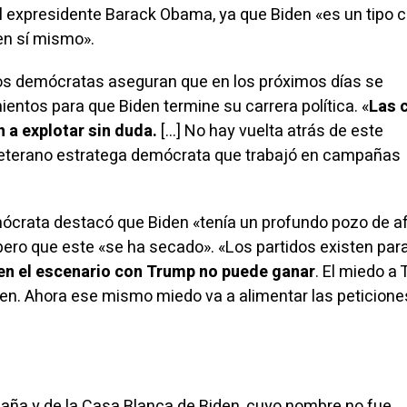
l expresidente Barack Obama, ya que Biden «es un tipo 
en sí mismo».
os demócratas aseguran que en los próximos días se
ientos para que Biden termine su carrera política. «
Las 
n a explotar sin duda.
[…] No hay vuelta atrás de este
veterano estratega demócrata que trabajó en campañas
emócrata
destacó
que Biden «tenía un profundo pozo de a
pero que este «se ha secado». «Los partidos existen para
en el escenario con Trump no puede ganar
. El miedo a
iden. Ahora ese mismo miedo va a alimentar las peticione
aña y de la Casa Blanca de Biden, cuyo nombre no fue