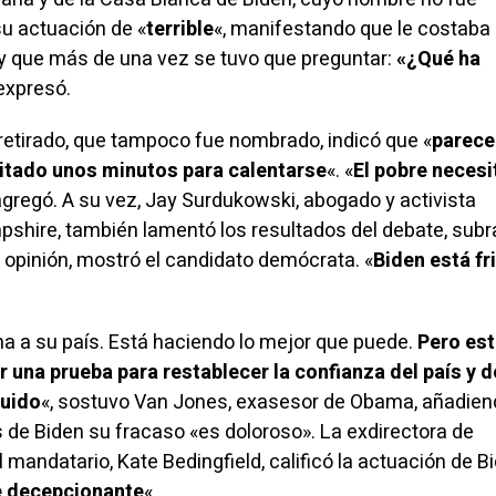
u actuación de «
terrible
«, manifestando que le costaba
y que más de una vez se tuvo que preguntar:
«¿Qué ha
 expresó.
etirado, que tampoco fue nombrado, indicó que «
parece
itado unos minutos para calentarse
«. «
El pobre necesi
 agregó. A su vez, Jay Surdukowski, abogado y activista
hire, también lamentó los resultados del debate, sub
 opinión, mostró el candidato demócrata. «
Biden está fr
 a su país. Está haciendo lo mejor que puede.
Pero es
 una prueba para restablecer la confianza del país y d
guido
«,
sostuvo
Van Jones, exasesor de Obama, añadien
 de Biden su fracaso «es doloroso». La exdirectora de
 mandatario, Kate Bedingfield,
calificó
la actuación de B
e decepcionante
«.