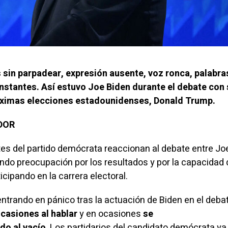
s sin parpadear, expresión ausente, voz ronca, palabra
nstantes. Así estuvo Joe Biden durante el debate con 
róximas elecciones estadounidenses, Donald Trump.
ADOR
s del partido demócrata reaccionan al debate entre Jo
do preocupación por los resultados y por la capacidad 
icipando en la carrera electoral.
trando en pánico tras la actuación de Biden en el debat
casiones al hablar
y en ocasiones
se
do al vacío
. Los partidarios del candidato demócrata ya