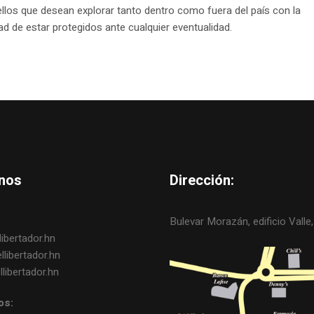
llos que desean explorar tanto dentro como fuera del país con la
dad de estar protegidos ante cualquier eventualidad.
nos
Dirección:
Bulevar Morazán, edificio Valle, 
ibertador.hn
libertador.hn
libertador.hn
os: