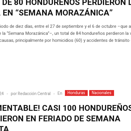
 DE 80 HONDUREÑOS PERDIERON 
A EN “SEMANA MORAZÁNICA”
iodo de diez días, entre el 27 de septiembre y el 6 de octubre –que a
 la “Semana Morazánica”–, un total de 84 hondureños perdieron la 
 causas, principalmente por homicidios (60) y accidentes de tránsito 
Honduras
Nacionales
En
024
por
Redacción Central
MENTABLE! CASI 100 HONDUREÑO
IERON EN FERIADO DE SEMANA
TA