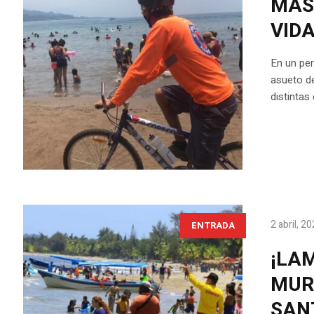
MÁS
VID
En un per
asueto de
distintas
2 abril, 2
ENTRADA
¡LA
MUR
SAN