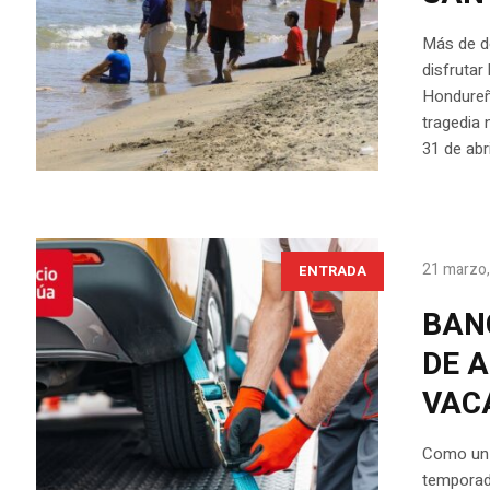
Más de do
disfrutar
Hondureño
tragedia 
31 de abr
21 marzo
ENTRADA
BAN
DE 
VAC
Como un “
temporada