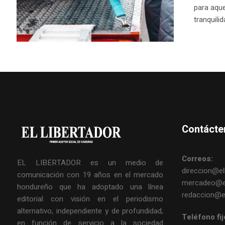
para aque
tranquili
Contácte
Correos:
EL LIBERTADOR es un medio de
direccion@ell
comunicación con 19 años en el mercado
mercadeo@el
hondureño que ha adoptado una línea
redaccion@el
editorial con visión en el periodismo
alternativo, independiente y de profundidad,
Teléfono fij
en función de servicio a la sociedad