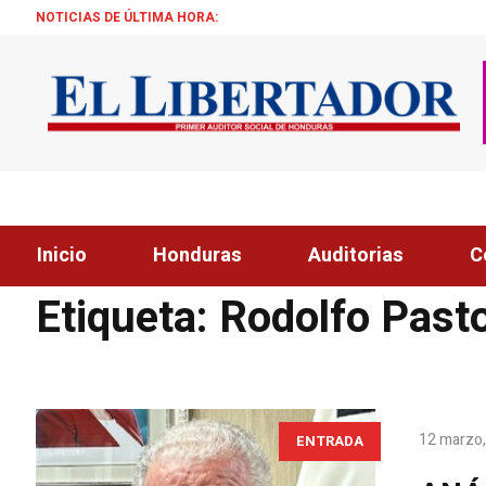
NOTICIAS DE ÚLTIMA HORA:
¡ÉXI
Inicio
Honduras
Auditorias
C
Home
»
Rodolfo Pastor Fasquelle
Etiqueta:
Rodolfo Pasto
12 marzo
ENTRADA