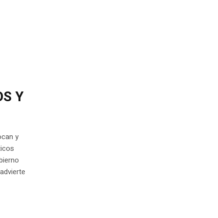
OS Y
ocan y
ticos
bierno
advierte