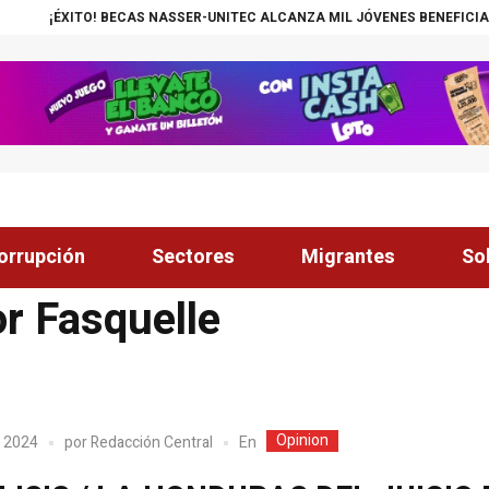
TO! BECAS NASSER-UNITEC ALCANZA MIL JÓVENES BENEFICIADOS
¡INS
orrupción
Sectores
Migrantes
So
r Fasquelle
Opinion
En
, 2024
por
Redacción Central