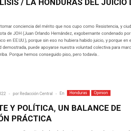
ISIS / LA HONDURAS DEL JUICIO 
 tomar conciencia del mérito que nos cupo como Resistencia, y ciu
rrota de JOH (Juan Orlando Hernández, exgobernante condenado por
ico en EE.UU.), porque sin eso no hubiera habido juicio, y porque en 
d demostrada, puede apoyarse nuestra voluntad colectiva para mar
riba. Porque hemos conseguido piso, pero todavía...
Honduras
Opinion
En
2022
por
Redacción Central
E Y POLÍTICA, UN BALANCE DE
ÓN PRÁCTICA