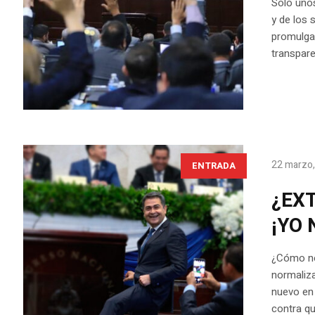
Solo uno
y de los 
promulga
transpare
22 marzo
ENTRADA
¿EXT
¡YO 
¿Cómo nos
normaliza
nuevo en 
contra qu