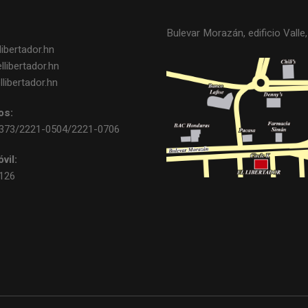
Bulevar Morazán, edificio Valle, 
ibertador.hn
libertador.hn
libertador.hn
os:
0373/2221-0504/2221-0706
vil:
3126