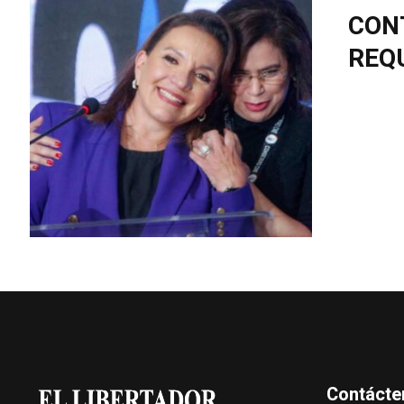
CON
REQ
Contácte