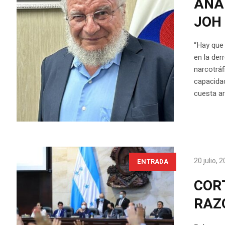
ANÁL
JOH
“Hay que
en la de
narcotráf
capacida
cuesta ar
20 julio, 
ENTRADA
CORT
RAZ