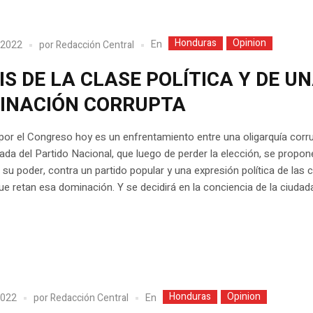
Honduras
Opinion
En
 2022
por
Redacción Central
IS DE LA CLASE POLÍTICA Y DE U
INACIÓN CORRUPTA
por el Congreso hoy es un enfrentamiento entre una oligarquía corr
da del Partido Nacional, que luego de perder la elección, se propon
 su poder, contra un partido popular y una expresión política de las 
e retan esa dominación. Y se decidirá en la conciencia de la ciudada
Honduras
Opinion
En
2022
por
Redacción Central