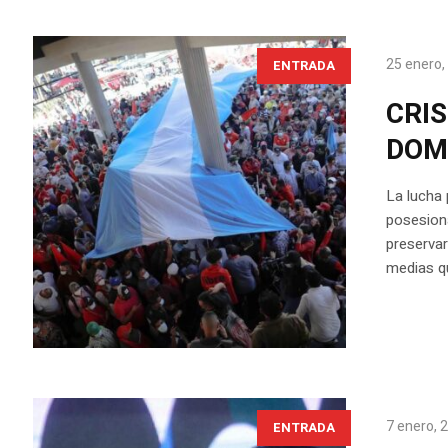
25 enero,
ENTRADA
CRIS
DOM
La lucha 
posesiona
preservar
medias qu
7 enero, 
ENTRADA