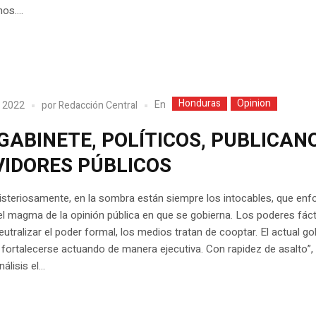
os....
Honduras
Opinion
En
, 2022
por
Redacción Central
GABINETE, POLÍTICOS, PUBLICAN
VIDORES PÚBLICOS
isteriosamente, en la sombra están siempre los intocables, que enf
el magma de la opinión pública en que se gobierna. Los poderes fác
utralizar el poder formal, los medios tratan de cooptar. El actual go
 fortalecerse actuando de manera ejecutiva. Con rapidez de asalto”, 
álisis el...