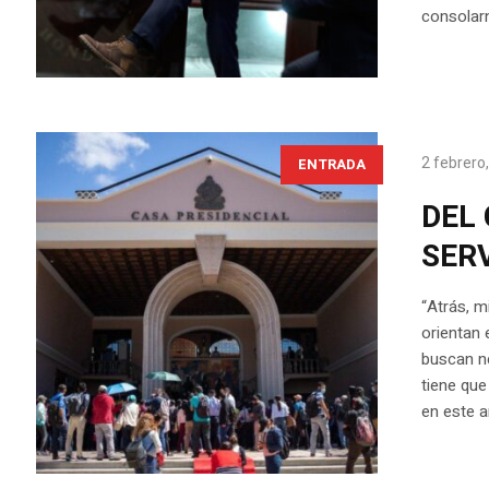
consolarn
2 febrero
ENTRADA
DEL 
SER
“Atrás, m
orientan 
buscan ne
tiene que
en este an