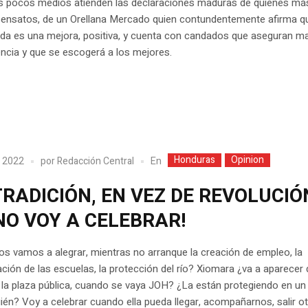
s pocos medios atienden las declaraciones maduras de quienes má
sensatos, de un Orellana Mercado quien contundentemente afirma qu
da es una mejora, positiva, y cuenta con candados que aseguran m
ncia y que se escogerá a los mejores.
Honduras
Opinion
En
, 2022
por
Redacción Central
RADICIÓN, EN VEZ DE REVOLUCIÓ
NO VOY A CELEBRAR!
 vamos a alegrar, mientras no arranque la creación de empleo, la
ción de las escuelas, la protección del río? Xiomara ¿va a aparecer 
la plaza pública, cuando se vaya JOH? ¿La están protegiendo en un
ién? Voy a celebrar cuando ella pueda llegar, acompañarnos, salir ot