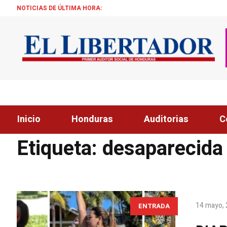
NOTICIAS DE ÚLTIMA HORA:
Inicio
Honduras
Auditorias
C
Home
»
desaparecida
Etiqueta:
desaparecida
14 mayo,
ENTRADA