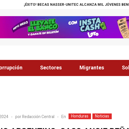
¡ÉXITO! BECAS NASSER-UNITEC ALCANZA MIL JÓVENES BENEFICIA
orrupción
Sectores
Migrantes
So
Honduras
Noticias
En
 2024
por
Redacción Central