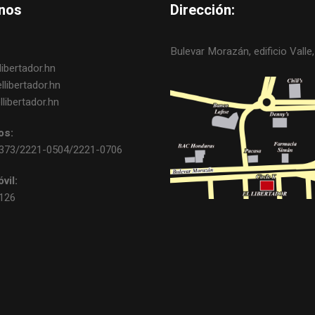
nos
Dirección:
Bulevar Morazán, edificio Valle, 
ibertador.hn
libertador.hn
libertador.hn
os:
0373/2221-0504/2221-0706
vil:
3126