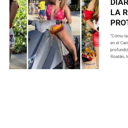
DIAR
LA 
PRO
“Cómo la 
en el Car
profundiz
Roatán, I