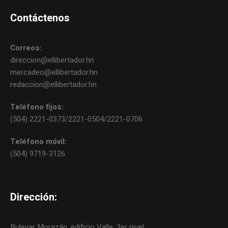
Contáctenos
Correos:
direccion@ellibertador.hn
mercadeo@ellibertador.hn
redaccion@ellibertador.hn
Teléfono fijos:
(504) 2221-0373/2221-0504/2221-0706
Teléfono móvil:
(504) 9719-3126
Dirección:
Bulevar Morazán, edificio Valle, 3er nivel.