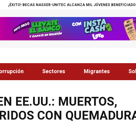
NASSER-UNITEC ALCANZA MIL JÓVENES BENEFICIADOS
¡INSÓLITO! CAN
orrupción
Sectores
Migrantes
So
N EE.UU.: MUERTOS,
ERIDOS CON QUEMADUR