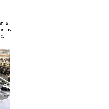
n la
ún los
co.