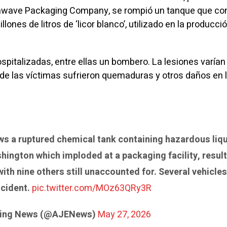
awave Packaging Company, se rompió un tanque que co
lones de litros de
‘licor blanco’
, utilizado en la producci
spitalizadas, entre ellas un bombero. La lesiones varían
 de las víctimas sufrieron quemaduras y otros daños en 
s a ruptured chemical tank containing hazardous liqu
hington which imploded at a packaging facility, result
with nine others still unaccounted for. Several vehicle
ncident.
pic.twitter.com/MOz63QRy3R
aking News (@AJENews)
May 27, 2026