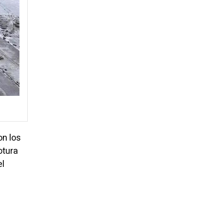
on los
otura
el