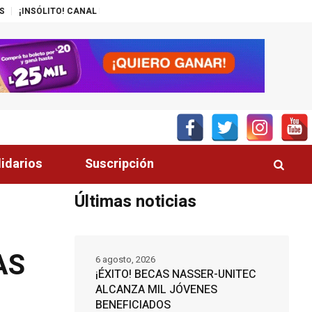
AL DEL GOBIERNO PROMUEVE ZEDE PRÓSPERA
MÁS DE 200 POLICÍAS DE
lidarios
Suscripción
Últimas noticias
AS
6 agosto, 2026
¡ÉXITO! BECAS NASSER-UNITEC
ALCANZA MIL JÓVENES
BENEFICIADOS