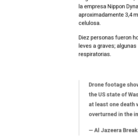
la empresa Nippon Dyn
aproximadamente 3,4 mil
celulosa.
Diez personas fueron ho
leves a graves; algunas
respiratorias.
Drone footage show
the US state of Was
at least one death 
overturned in the i
— Al Jazeera Bre