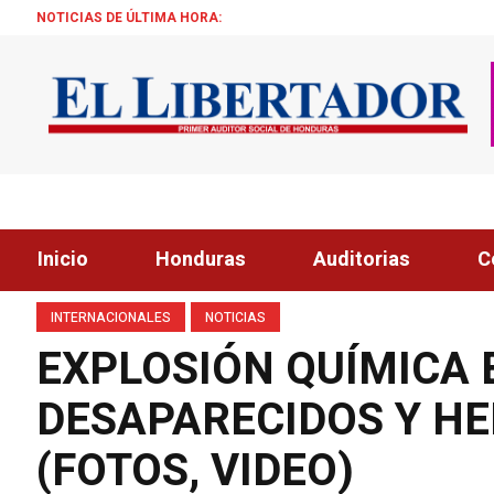
NOTICIAS DE ÚLTIMA HORA:
¡ÉXITO! BECAS 
Inicio
Honduras
Auditorias
C
INTERNACIONALES
NOTICIAS
EXPLOSIÓN QUÍMICA E
DESAPARECIDOS Y H
(FOTOS, VIDEO)