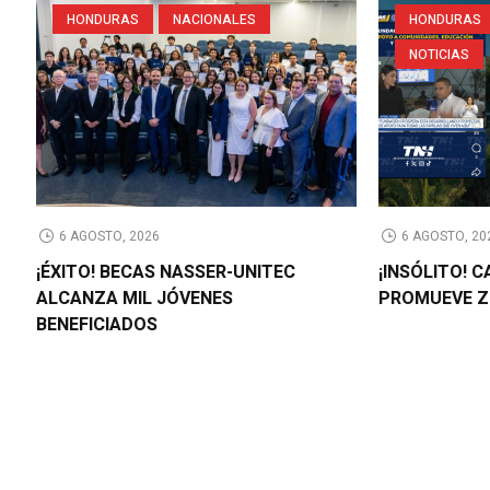
HONDURAS
NACIONALES
HONDURAS
NOTICIAS
6 AGOSTO, 2026
6 AGOSTO, 20
¡ÉXITO! BECAS NASSER-UNITEC
¡INSÓLITO! 
ALCANZA MIL JÓVENES
PROMUEVE Z
BENEFICIADOS