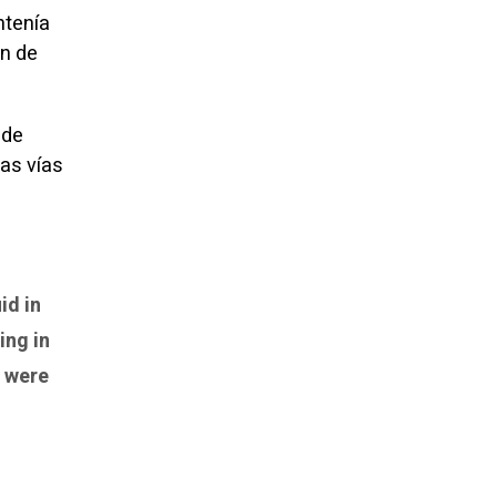
ntenía
ón de
 de
las vías
id in
ing in
s were