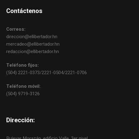
Contáctenos
Correos:
direccion@ellibertador.hn
mercadeo@ellibertador.hn
redaccion@ellibertador.hn
Teléfono fijos:
(504) 2221-0373/2221-0504/2221-0706
Teléfono móvil:
(504) 9719-3126
Dirección:
Bulevar Morazán, edificio Valle, 3er nivel.