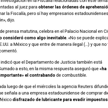
investigación en la Fiscalía relacionadas con este tema
ntadas al juez para
obtener las órdenes de aprehensi
mar la Fiscalía, pero sí hay empresarios estadounidenses
ón»,
dijo
.
de prensa matutina, celebra en el Palacio Nacional en C
o consideró como algo inevitable
. «No se puede explic
.UU. a México y que entre de manera ilegal (…) y que no 
, comentó.
 indicó que el Departamento de Justicia también está
 Sumado a esto, en la misma respuesta aseguró que
«ha
importante» el contrabando
de combustible.
a luego de que el miércoles la agencia Reuters difundi
que señala a una empresa estadounidense de comprar di
 México
disfrazado de lubricante para evadir impuestos