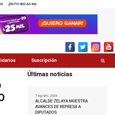
ECAS NASSER-UNITEC ALCANZA MIL JÓVENES BENEFICIADOS
¡INSÓLITO
lidarios
Suscripción
Últimas noticias
O
O
7 agosto, 2026
ALCALDE ZELAYA MUESTRA
AVANCES DE REPRESA A
DIPUTADOS