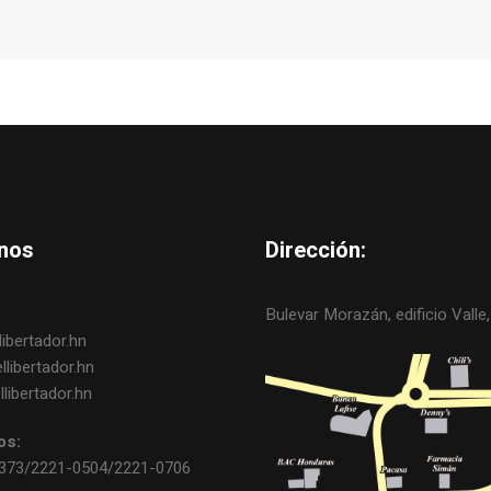
nos
Dirección:
Bulevar Morazán, edificio Valle, 
ibertador.hn
libertador.hn
libertador.hn
os:
0373/2221-0504/2221-0706