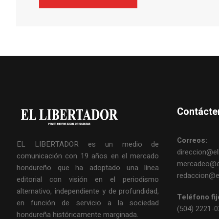
Contácte
Correos:
EL LIBERTADOR es un medio de
direccion@ell
comunicación con 19 años en el mercado
mercadeo@el
hondureño que ha adoptado una línea
redaccion@el
editorial con visión en el periodismo
alternativo, independiente y de profundidad,
Teléfono fij
en función de servicio a la sociedad
(504) 2221-
hondureña históricamente marginada.