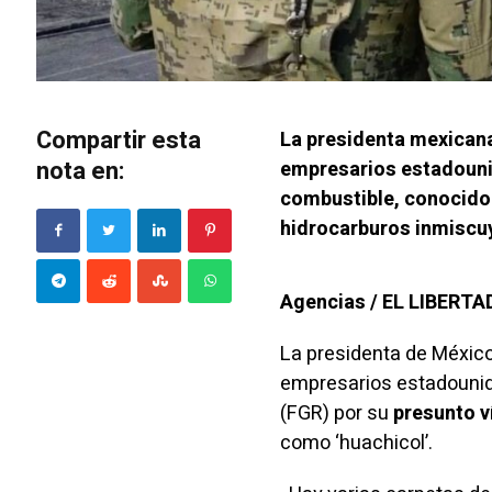
Compartir esta
La presidenta mexicana,
nota en:
empresarios estadouni
combustible, conocido 
hidrocarburos inmiscuy
Agencias / EL LIBERT
La presidenta de México
empresarios estadounide
(FGR) por su
presunto v
como
‘huachicol’
.