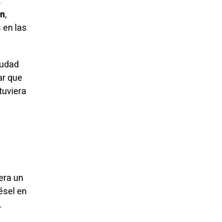
.
ón
,
 en las
iudad
ar que
tuviera
era un
ésel en
.