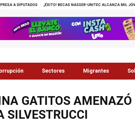
TADOS
¡ÉXITO! BECAS NASSER-UNITEC ALCANZA MIL JÓVENES BENEFIC
orrupción
Sectores
Migrantes
So
INA GATITOS AMENAZÓ
A SILVESTRUCCI