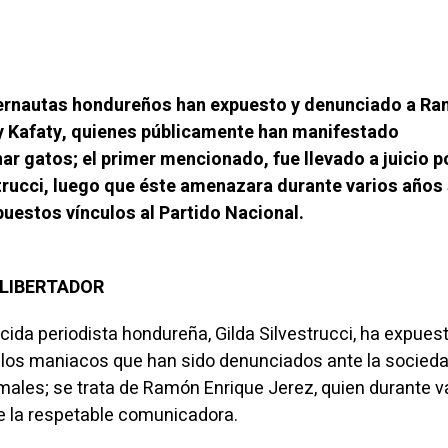
ibernautas hondureños han expuesto y denunciado a R
 Kafaty, quienes públicamente han manifestado
ar gatos; el primer mencionado, fue llevado a juicio po
strucci, luego que éste amenazara durante varios años 
uestos vínculos al Partido Nacional.
L LIBERTADOR
ida periodista hondureña, Gilda Silvestrucci, ha expues
 los maniacos que han sido denunciados ante la socieda
males; se trata de Ramón Enrique Jerez, quien durante v
e la respetable comunicadora.