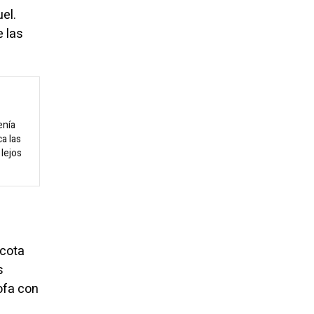
el.
 las
enía
a las
lejos
scota
s
mofa con