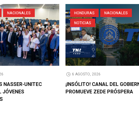
NACIONALES
HONDURAS
NACIONALES
NOTICIAS
26
6 AGOSTO, 2026
AS NASSER-UNITEC
¡INSÓLITO! CANAL DEL GOBIER
L JÓVENES
PROMUEVE ZEDE PRÓSPERA
OS