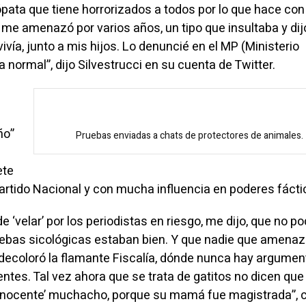
pata que tiene horrorizados a todos por lo que hace con
me amenazó por varios años, un tipo que insultaba y dij
vía, junto a mis hijos. Lo denuncié en el MP (Ministerio
a normal”, dijo Silvestrucci en su cuenta de Twitter.
ño”
Pruebas enviadas a chats de protectores de animales.
ete
 Partido Nacional y con mucha influencia en poderes fácti
e ‘velar’ por los periodistas en riesgo, me dijo, que no p
uebas sicológicas estaban bien. Y que nadie que amenaz
 decoloró la flamante Fiscalía, dónde nunca hay argume
ntes. Tal vez ahora que se trata de gatitos no dicen que
 ‘inocente’ muchacho, porque su mamá fue magistrada”, c