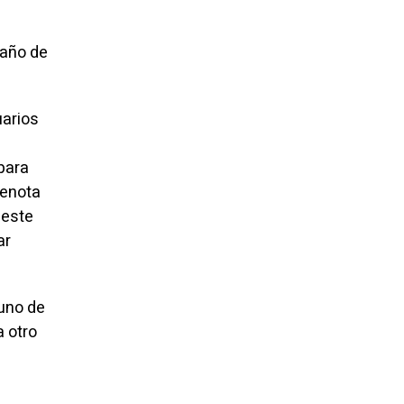
 año de
uarios
para
denota
 este
ar
uno de
a otro
s