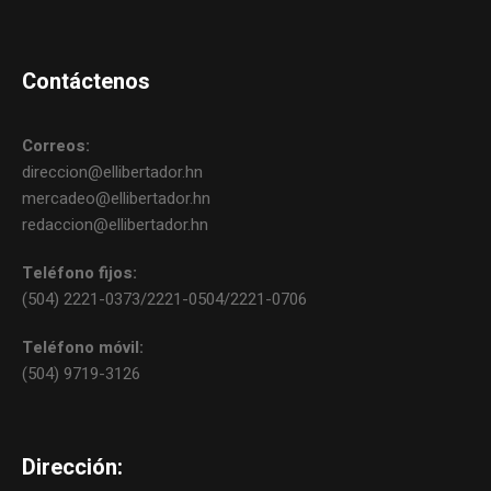
Contáctenos
Correos:
direccion@ellibertador.hn
mercadeo@ellibertador.hn
redaccion@ellibertador.hn
Teléfono fijos:
(504) 2221-0373/2221-0504/2221-0706
Teléfono móvil:
(504) 9719-3126
Dirección: